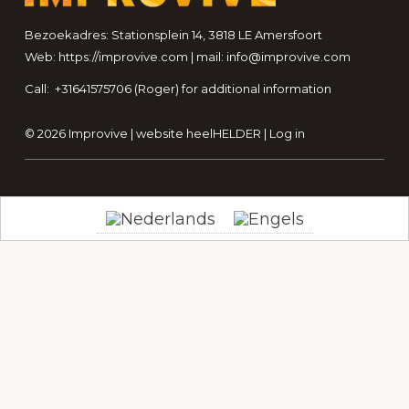
Bezoekadres: Stationsplein 14, 3818 LE Amersfoort
Web: https://improvive.com | mail: info@improvive.com
Call: +31641575706 (Roger) for additional information
© 2026 Improvive | website
heelHELDER
|
Log in